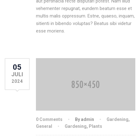
aut pertinacia recte disputari potest. Nam illud
vehementer repugnat, eundem beatum esse et
multis malis oppressum. Estne, quaeso, inquam,
sitienti in bibendo voluptas? Beatus sibi videtur
esse moriens.
05
JULI
2024
0 Comments
By admin
Gardening
,
General
Gardening
,
Plants