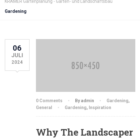
KRAMER Gartenplanung - Garten- und Landschaftsbau
Gardening
06
JULI
2024
0 Comments
By admin
Gardening
,
General
Gardening
,
Inspiration
Why The Landscaper