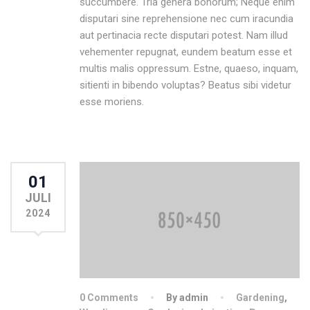
succumbere. Tria genera bonorum; Neque enim
disputari sine reprehensione nec cum iracundia
aut pertinacia recte disputari potest. Nam illud
vehementer repugnat, eundem beatum esse et
multis malis oppressum. Estne, quaeso, inquam,
sitienti in bibendo voluptas? Beatus sibi videtur
esse moriens.
01
JULI
2024
0 Comments
By admin
Gardening
,