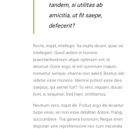
tandem, si utilitas ab
amicitia, ut fit saepe,
defecerit?
Recte, inquit, intellegis. Ita multa dicunt, quae vix
intellegam. Quod autem in homine
praestantissimum atque optimum est, id
deseruit. Dolor ergo, id est summum malum,
metuetur semper, etiamsi non aderit; Beatus sibi
videtur esse moriens. Idemne potest esse dies
saepius, qui semel fuit? Tu vero, inquam, ducas
licet, si sequetur; Sed haec omittamus;
Neutrum vero, inquit ille. Potius ergo illa dicantur:
turpe esse, viri non esse debilitari dolore, frangi,
succumbere. Tria genera bonorum; Neque enim
disputari sine reprehensione nec cum iracundia