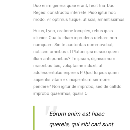
Duo enim genera quae erant, fecit tria. Duo
Reges: constructio interrete. Piso igitur hoc
modo, vir optimus tuique, ut scis, amantissimus.
Huius, Lyco, oratione locuples, rebus ipsis
ielunior. Qua tu etiam inprudens utebare non
numquam. Sin te auctoritas commovebat,
nobisne omnibus et Platoni ipsi nescio quem
illum anteponebas? Te ipsum, dignissimum
maioribus tuis, voluptasne induxit, ut
adolescentulus eriperes P. Quid turpius quam
sapientis vitam ex insipientium sermone
pendere? Non igitur de improbo, sed de callido
improbo quaerimus, qualis Q.
Eorum enim est haec
querela, qui sibi cari sunt