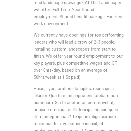
read landscape drawings? At The Landscaper
we offer
:
Full Time, Year Round
employment, Shared benefit package, Excellent
work environment…
We currently have openings for top performing
leaders who will lead a crew of 2-3 people,
installing custom landscapes from start to
finish. We offer year round employment to our
key players, plus competitive wages and OT
over 8hrs/day, based on an average of
50hrs/week at 1.5x paid).
Huius, Lyco, oratione locuples, rebus ipsis
ielunior. Qua tu etiam inprudens utebare non
numquam. Sin te auctoritas commovebat,
nobisne omnibus et Platoni ipsi nescio quem
illum anteponebas? Te ipsum, dignissimum
maioribus tuis, voluptasne induxit, ut
adolescentulus eriperes P. Quid turpius quam