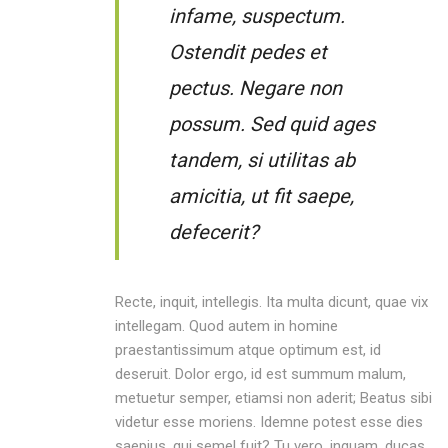
infame, suspectum.
Ostendit pedes et
pectus. Negare non
possum. Sed quid ages
tandem, si utilitas ab
amicitia, ut fit saepe,
defecerit?
Recte, inquit, intellegis. Ita multa dicunt, quae vix
intellegam. Quod autem in homine
praestantissimum atque optimum est, id
deseruit. Dolor ergo, id est summum malum,
metuetur semper, etiamsi non aderit; Beatus sibi
videtur esse moriens. Idemne potest esse dies
saepius, qui semel fuit? Tu vero, inquam, ducas