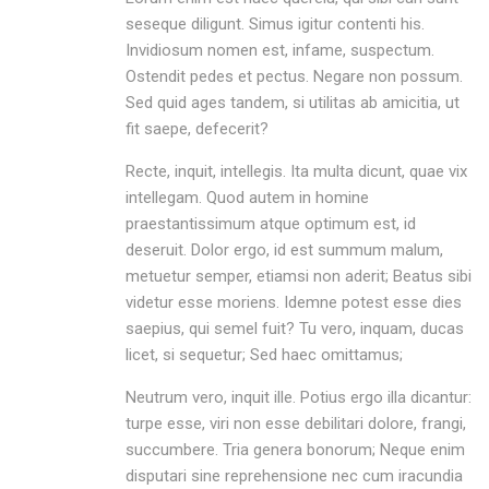
seseque diligunt. Simus igitur contenti his.
Invidiosum nomen est, infame, suspectum.
Ostendit pedes et pectus. Negare non possum.
Sed quid ages tandem, si utilitas ab amicitia, ut
fit saepe, defecerit?
Recte, inquit, intellegis. Ita multa dicunt, quae vix
intellegam. Quod autem in homine
praestantissimum atque optimum est, id
deseruit. Dolor ergo, id est summum malum,
metuetur semper, etiamsi non aderit; Beatus sibi
videtur esse moriens. Idemne potest esse dies
saepius, qui semel fuit? Tu vero, inquam, ducas
licet, si sequetur; Sed haec omittamus;
Neutrum vero, inquit ille. Potius ergo illa dicantur:
turpe esse, viri non esse debilitari dolore, frangi,
succumbere. Tria genera bonorum; Neque enim
disputari sine reprehensione nec cum iracundia