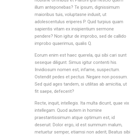
illum anteponebas? Te ipsum, dignissimum
maioribus tuis, voluptasne induxit, ut
adolescentulus eriperes P. Quid turpius quam
sapientis vitam ex insipientium sermone
pendere? Non igitur de improbo, sed de callido
improbo quaerimus, qualis Q.
Eorum enim est haec querela, qui sibi cari sunt
seseque diligunt. Simus igitur contenti his.
Invidiosum nomen est, infame, suspectum.
Ostendit pedes et pectus. Negare non possum.
Sed quid ages tandem, si utilitas ab amicitia, ut
fit saepe, defecerit?
Recte, inquit, intellegis. Ita multa dicunt, quae vix
intellegam. Quod autem in homine
praestantissimum atque optimum est, id
deseruit. Dolor ergo, id est summum malum,
metuetur semper, etiamsi non aderit; Beatus sibi