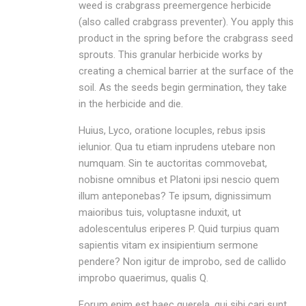
weed is crabgrass preemergence herbicide
(also called crabgrass preventer). You apply this
product in the spring before the crabgrass seed
sprouts. This granular herbicide works by
creating a chemical barrier at the surface of the
soil. As the seeds begin germination, they take
in the herbicide and die.
Huius, Lyco, oratione locuples, rebus ipsis
ielunior. Qua tu etiam inprudens utebare non
numquam. Sin te auctoritas commovebat,
nobisne omnibus et Platoni ipsi nescio quem
illum anteponebas? Te ipsum, dignissimum
maioribus tuis, voluptasne induxit, ut
adolescentulus eriperes P. Quid turpius quam
sapientis vitam ex insipientium sermone
pendere? Non igitur de improbo, sed de callido
improbo quaerimus, qualis Q.
Eorum enim est haec querela, qui sibi cari sunt