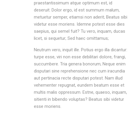
praestantissimum atque optimum est, id
deseruit. Dolor ergo, id est summum malum,
metuetur semper, etiamsi non aderit; Beatus sibi
videtur esse moriens. Idemne potest esse dies
saepius, qui semel fuit? Tu vero, inquam, ducas
licet, si sequetur; Sed haec omittamus;
Neutrum vero, inquit ille. Potius ergo illa dicantur:
turpe esse, viri non esse debilitari dolore, frangi,
succumbere. Tria genera bonorum; Neque enim
disputari sine reprehensione nec cum iracundia
aut pertinacia recte disputari potest. Nam illud
vehementer repugnat, eundem beatum esse et
multis malis oppressum. Estne, quaeso, inquam,
sitienti in bibendo voluptas? Beatus sibi videtur
esse moriens.