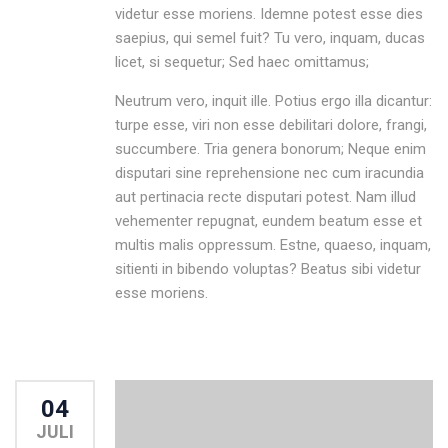
videtur esse moriens. Idemne potest esse dies
saepius, qui semel fuit? Tu vero, inquam, ducas
licet, si sequetur; Sed haec omittamus;
Neutrum vero, inquit ille. Potius ergo illa dicantur:
turpe esse, viri non esse debilitari dolore, frangi,
succumbere. Tria genera bonorum; Neque enim
disputari sine reprehensione nec cum iracundia
aut pertinacia recte disputari potest. Nam illud
vehementer repugnat, eundem beatum esse et
multis malis oppressum. Estne, quaeso, inquam,
sitienti in bibendo voluptas? Beatus sibi videtur
esse moriens.
04
JULI