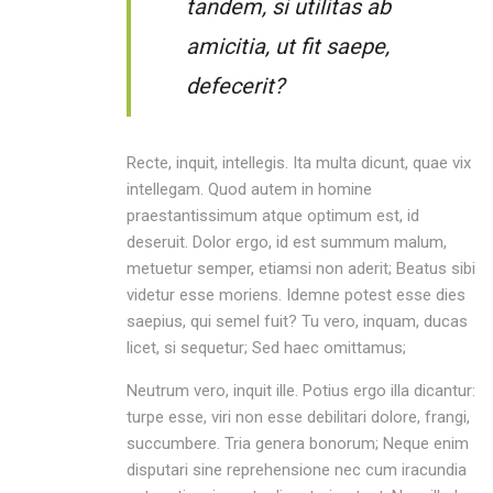
tandem, si utilitas ab
amicitia, ut fit saepe,
defecerit?
Recte, inquit, intellegis. Ita multa dicunt, quae vix
intellegam. Quod autem in homine
praestantissimum atque optimum est, id
deseruit. Dolor ergo, id est summum malum,
metuetur semper, etiamsi non aderit; Beatus sibi
videtur esse moriens. Idemne potest esse dies
saepius, qui semel fuit? Tu vero, inquam, ducas
licet, si sequetur; Sed haec omittamus;
Neutrum vero, inquit ille. Potius ergo illa dicantur:
turpe esse, viri non esse debilitari dolore, frangi,
succumbere. Tria genera bonorum; Neque enim
disputari sine reprehensione nec cum iracundia